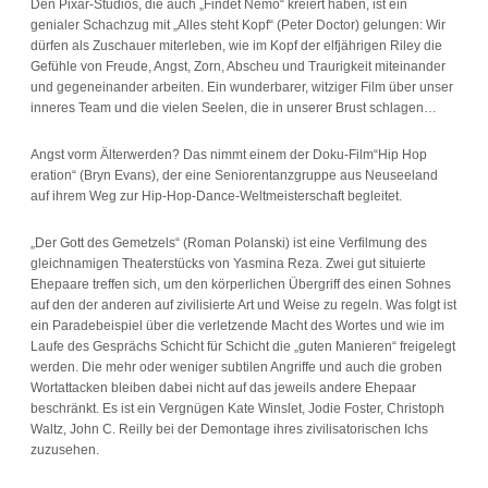
Den Pixar-Studios, die auch „Findet Nemo“ kreiert haben, ist ein
genialer Schachzug mit „Alles steht Kopf“ (Peter Doctor) gelungen: Wir
dürfen als Zuschauer miterleben, wie im Kopf der elfjährigen Riley die
Gefühle von Freude, Angst, Zorn, Abscheu und Traurigkeit miteinander
und gegeneinander arbeiten. Ein wunderbarer, witziger Film über unser
inneres Team und die vielen Seelen, die in unserer Brust schlagen…
Angst vorm Älterwerden? Das nimmt einem der Doku-Film“Hip Hop
eration“ (Bryn Evans), der eine Seniorentanzgruppe aus Neuseeland
auf ihrem Weg zur Hip-Hop-Dance-Weltmeisterschaft begleitet.
„Der Gott des Gemetzels“ (Roman Polanski) ist eine Verfilmung des
gleichnamigen Theaterstücks von Yasmina Reza. Zwei gut situierte
Ehepaare treffen sich, um den körperlichen Übergriff des einen Sohnes
auf den der anderen auf zivilisierte Art und Weise zu regeln. Was folgt ist
ein Paradebeispiel über die verletzende Macht des Wortes und wie im
Laufe des Gesprächs Schicht für Schicht die „guten Manieren“ freigelegt
werden. Die mehr oder weniger subtilen Angriffe und auch die groben
Wortattacken bleiben dabei nicht auf das jeweils andere Ehepaar
beschränkt. Es ist ein Vergnügen Kate Winslet, Jodie Foster, Christoph
Waltz, John C. Reilly bei der Demontage ihres zivilisatorischen Ichs
zuzusehen.